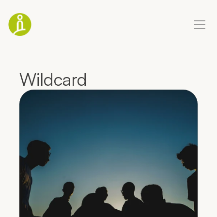
Coaching Ausbildung
Wildcard
Business-Coaching
Life-Coaching
Blog
Über mich
Termin buchen