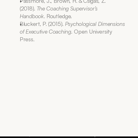
Passmore, J., Brown, H. & Csigas, Z. 
(2018). 
The Coaching Supervisor’s 
Handbook.
 Routledge.
Bluckert, P. (2015). 
Psychological Dimensions 
of Executive Coaching.
 Open University 
Press.
Termin vereinbaren
Kontakt aufnehmen