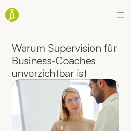
Coaching Ausbildung
Warum Supervision für 
Business-Coaching
Business-Coaches 
Life-Coaching
unverzichtbar ist
Blog
Über mich
Termin buchen