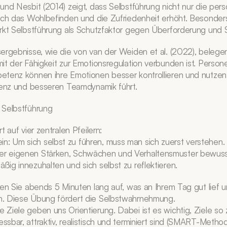
und Nesbit (2014) zeigt, dass Selbstführung nicht nur die persö
uch das Wohlbefinden und die Zufriedenheit erhöht. Besonders
rkt Selbstführung als Schutzfaktor gegen Überforderung und S
ergebnisse, wie die von van der Weiden et al. (2022), belege
it der Fähigkeit zur Emotionsregulation verbunden ist. Persone
etenz können ihre Emotionen besser kontrollieren und nutzen
ienz und besseren Teamdynamik führt.
 Selbstführung
t auf vier zentralen Pfeilern:
n: Um sich selbst zu führen, muss man sich zuerst verstehen.
der eigenen Stärken, Schwächen und Verhaltensmuster bewusst 
äßig innezuhalten und sich selbst zu reflektieren.
ben Sie abends 5 Minuten lang auf, was an Ihrem Tag gut lief u
. Diese Übung fördert die Selbstwahrnehmung.
e Ziele geben uns Orientierung. Dabei ist es wichtig, Ziele so z
essbar, attraktiv, realistisch und terminiert sind (SMART-Method