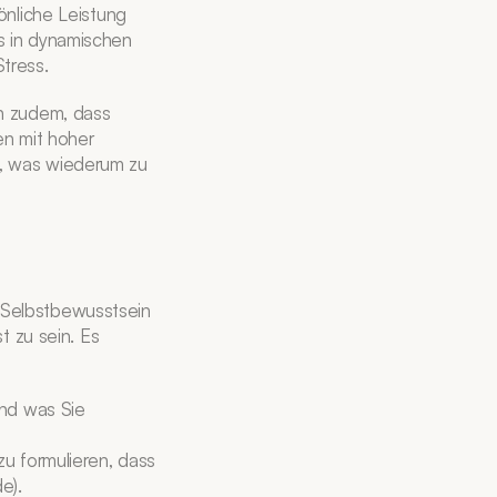
nliche Leistung 
 in dynamischen 
tress.
n zudem, dass 
n mit hoher 
, was wiederum zu 
 Selbstbewusstsein 
zu sein. Es 
nd was Sie 
u formulieren, dass 
e).