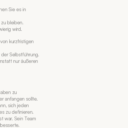
en Sie es in 
zu bleiben. 
ierig wird.
on kurzfristigen 
 der Selbstführung. 
statt nur äußeren 
aben zu 
er anfangen sollte. 
nn, sich jeden 
 zu definieren. 
t war. Sein Team 
rbesserte.