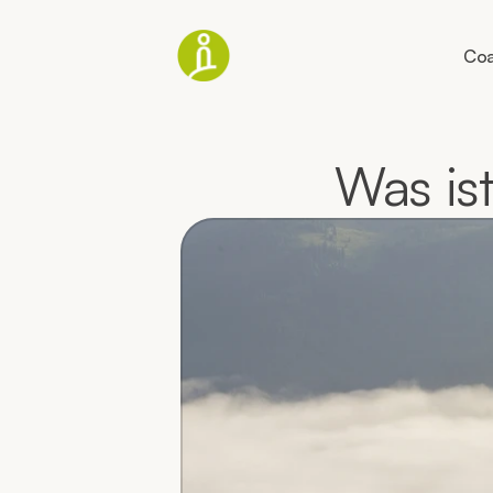
Coa
Was is