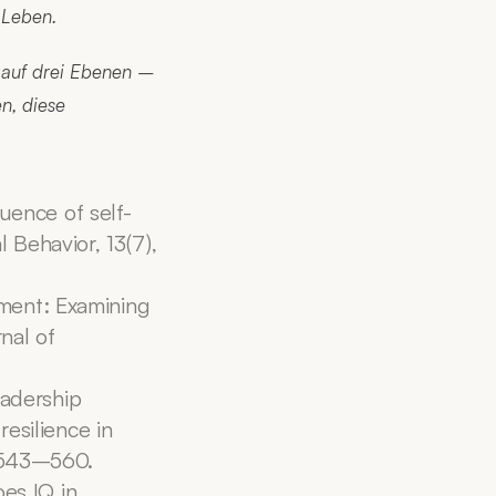
s Leben.
 auf drei Ebenen – 
, diese 
luence of self-
Behavior, 13(7), 
nment: Examining 
al of 
adership 
esilience in 
, 543–560.
es IQ in 