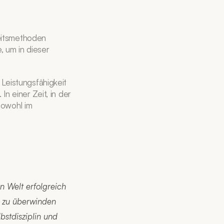
eitsmethoden 
 um in dieser 
 Leistungsfähigkeit 
n einer Zeit, in der 
owohl im 
n Welt erfolgreich 
e zu überwinden 
stdisziplin und 