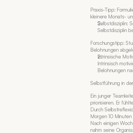
Praxis-Tipp: Formuli
kleinere Monats- u
Selbstdisziplin: 
Selbstdisziplin 
Forschungstipp: Stu
Belohnungen abgelen
Intrinsische Moti
Intrinsisch moti
Belohnungen na
Selbstführung in der
Ein junger Teamleit
priorisieren. Er fühl
Durch Selbstreflexio
Morgen 10 Minuten Z
Nach einigen Wochen
nahm seine Organisa