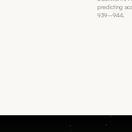
predicting ac
939–944.