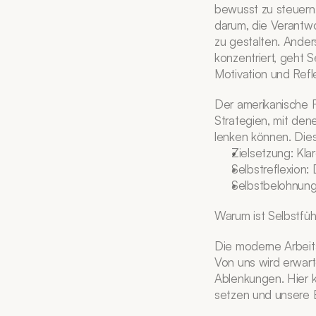
bewusst zu steuern,
darum, die Verantw
zu gestalten. Ander
konzentriert, geht 
Motivation und Refl
Der amerikanische F
Strategien, mit den
lenken können. Dies
Zielsetzung: Kla
Selbstreflexion:
Selbstbelohnung:
Warum ist Selbstfüh
Die moderne Arbeit
Von uns wird erwarte
Ablenkungen. Hier ko
setzen und unsere E