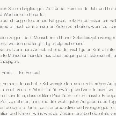
eren Sie ein langfristiges Ziel für das kommende Jahr und brech
nd Wochenziele herunter.
Selbstführung erfordert die Fähigkeit, trotz Hindernissen am Ball 
bedeutet, auch dann an seinen Zielen zu arbeiten, wenn es schw
dien zeigen, dass Menschen mit hoher Selbstdisziplin weniger v
kt werden und langfristig erfolgreicher sind.
vation: Der innere Antrieb ist eine der wichtigsten Kräfte hinter
vierte Menschen handeln aus Überzeugung und Leidenschaft, an
chzujagen.
 Praxis – Ein Beispiel
er namens Jonas hatte Schwierigkeiten, seine zahlreichen Aufg
te sich oft von der Arbeitsflut überwältigt und wusste nicht, wo 
n erkannte er, dass er klare Prioritäten setzen musste. Er bega
eit zu nehmen, um seine drei wichtigsten Aufgaben des Tages
 berichtete Jonas, dass er produktiver und weniger gestress
tion und Klarheit wahr, was die Zusammenarbeit ebenfalls ve