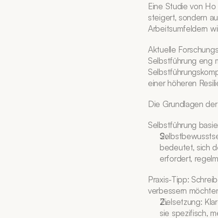
Eine Studie von Ho 
steigert, sondern a
Arbeitsumfeldern wi
Aktuelle Forschungs
Selbstführung eng m
Selbstführungskomp
einer höheren Resil
Die Grundlagen der
Selbstführung basier
Selbstbewusstsei
bedeutet, sich 
erfordert, regelm
Praxis-Tipp: Schrei
verbessern möchten
Zielsetzung: Klar
sie spezifisch, m