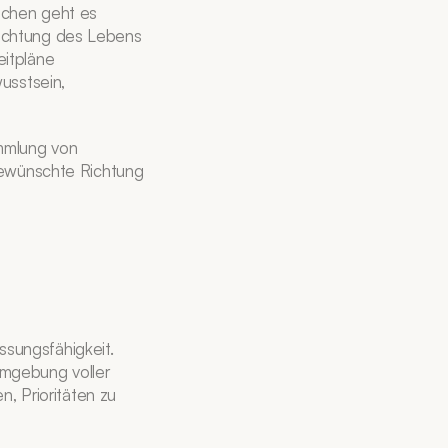
ichen geht es 
ichtung des Lebens 
itpläne 
usstsein, 
mmlung von 
gewünschte Richtung 
ungsfähigkeit. 
Umgebung voller 
, Prioritäten zu 