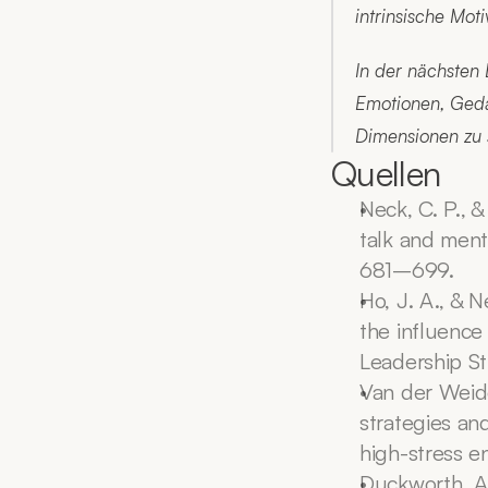
intrinsische Moti
In der nächsten 
Emotionen, Geda
Dimensionen zu 
Quellen
Neck, C. P., &
talk and ment
681–699.
Ho, J. A., & N
the influence
Leadership St
Van der Weiden
strategies and
high-stress e
Duckworth, A. 