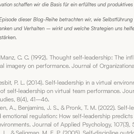
vation schaffen wir die Basis für ein erfülltes und produktive
Episode dieser Blog-Reihe betrachten wir, wie Selbstführung
nken und Verhalten – wirkt und welche Strategien uns helfen
stärken.
 Manz, C. C. (1992). Thought self-leadership: The inf
al imagery on performance. Journal of Organizational 
esbit, P. L. (2014). Self-leadership in a virtual enviro
 of self-leadership on virtual team performance. Journ
udies, 8(4), 41–46.
, A., Benjamins, J. S., & Pronk, T. M. (2022). Self-le
 emotional regulation: How self-leadership predicts r
nvironments. Journal of Applied Psychology, 107(3)
L., & Seligman, M. E. P. (2005). Self-discipline outdo