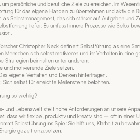
 um persönliche und berufliche Ziele zu erreichen. Im Wesentl
ortung für das eigene Handeln zu übernehmen und aktiv die R
s als Selbstmanagement, das sich stärker auf Aufgaben und Ze
Selbstführung tiefer: Es umfasst innere Prozesse wie Selbstbew
exion.
orscher Christopher Neck definiert Selbstführung als eine Sa
en Menschen sich selbst motivieren und ihr Verhalten in eine 
e Strategien beinhalten unter anderem:
re und motivierende Ziele setzen.
 Das eigene Verhalten und Denken hinterfragen.
 Sich selbst für erreichte Meilensteine belohnen.
rung so wichtig?
s- und Lebenswelt stellt hohe Anforderungen an unsere Anpass
t, dass wir flexibel, produktiv und kreativ sind – oft in einer 
mmt Selbstführung ins Spiel: Sie hilft uns, Klarheit zu bewahren
nergie gezielt einzusetzen.