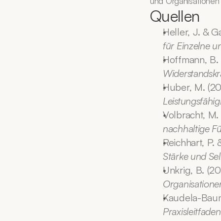
und Organisationen 
Quellen
Heller, J. & G
für Einzelne u
Hoffmann, B. 
Widerstandskr
Huber, M. (20
Leistungsfähigk
Volbracht, M.
nachhaltige Fü
Reichhart, P. 
Stärke und Sel
Unkrig, B. (20
Organisatione
Kaudela-Baum,
Praxisleitfade