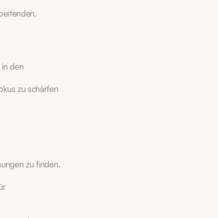
beitenden.
in den 
kus zu schärfen 
ungen zu finden. 
r 