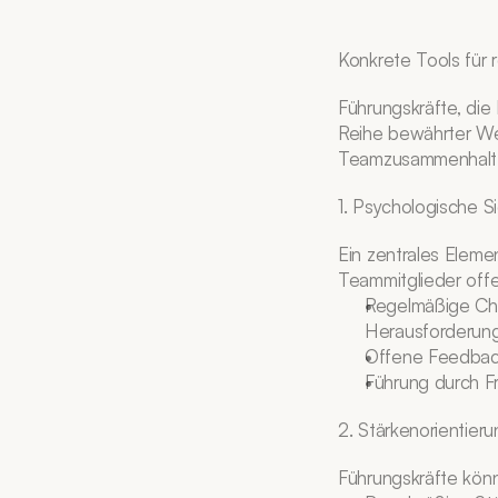
Konkrete Tools für 
Führungskräfte, die 
Reihe bewährter Wer
Teamzusammenhalt z
1. Psychologische S
Ein zentrales Elemen
Teammitglieder offe
Regelmäßige Che
Herausforderung
Offene Feedbackk
Führung durch F
2. Stärkenorientier
Führungskräfte könn