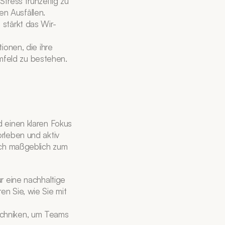
tress frühzeitig zu 
en Ausfällen.
stärkt das Wir-
ionen, die ihre 
mfeld zu bestehen.
 einen klaren Fokus 
rleben und aktiv 
uch maßgeblich zum 
r eine nachhaltige 
n Sie, wie Sie mit 
chniken, um Teams 