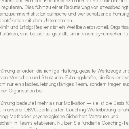
tress und Burnout: Eine resilienzfördernde Arbeitskultur hilft, S
regulieren. Dies führt zu einer Reduzierung von stressbedingt
amzusammenhalts: Empathische und wertschätzende Führung 
dentifikation mit dem Unternehmen.
ilität und Erfolg: Resilienz ist ein Wettbewerbsvorteil. Organisat
 stärken, sind besser aufgestellt, um in einem dynamischen U
Führung erfordert die richtige Haltung, gezielte Werkzeuge und
 von Menschen und Strukturen. Führungskräfte, die Resilienz vo
icht nur ein stabiles, leistungsfähiges Team, sondern tragen a
ihrer Organisation bei.
ührung bedeutet mehr als nur Motivation – sie ist die Basis fü
 In unserer DBVC-zertifizierten Coaching-Weiterbildung erfahre
ing-Methoden psychologische Sicherheit, Vertrauen und 
schaft in Teams etablieren. Nutzen Sie fundierte Coaching-Te