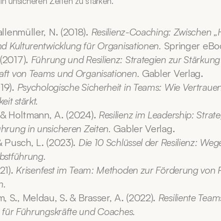
in unsicheren Zeiten zu stärken.
allenmüller, N. (2018). 
Resilienz-Coaching: Zwischen „
nd Kulturentwicklung für Organisationen.
 Springer eBo
(2017). 
Führung und Resilienz: Strategien zur Stärkung 
aft von Teams und Organisationen.
 Gabler Verlag.
19). 
Psychologische Sicherheit in Teams: Wie Vertrauen 
eit stärkt.
 & Holtmann, A. (2024). 
Resilienz im Leadership: Strateg
hrung in unsicheren Zeiten.
 Gabler Verlag.
& Pusch, L. (2023). 
Die 10 Schlüssel der Resilienz: Wege
bstführung.
21). 
Krisenfest im Team: Methoden zur Förderung von Res
n.
 S., Meldau, S. & Brasser, A. (2022). 
Resiliente Teams
n für Führungskräfte und Coaches.