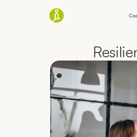
Coa
Resili