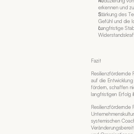
Reduzierung von S
erkennen und zu 
Stärkung des Te
Gefühl und die I
Langfristige Stab
Widerstandskraft
Fazit
Resilienzfördernde 
auf die Entwicklung
fördern, schaffen n
langfristigen Erfolg 
Resilienzfördernde F
Unternehmenskultur.
systemischen Coach
Veränderungsbereit