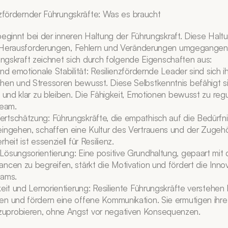
nzfördernder Führungskräfte: Was es braucht
beginnt bei der inneren Haltung der Führungskraft. Diese Haltun
 Herausforderungen, Fehlern und Veränderungen umgegangen w
rungskraft zeichnet sich durch folgende Eigenschaften aus:
nd emotionale Stabilität: Resilienzfördernde Leader sind sich i
hen und Stressoren bewusst. Diese Selbstkenntnis befähigt si
 und klar zu bleiben. Die Fähigkeit, Emotionen bewusst zu reguli
Team.
tschätzung: Führungskräfte, die empathisch auf die Bedürfnis
ingehen, schaffen eine Kultur des Vertrauens und der Zugehör
heit ist essenziell für Resilienz.
ösungsorientierung: Eine positive Grundhaltung, gepaart mit de
ncen zu begreifen, stärkt die Motivation und fördert die Innova
eams.
eit und Lernorientierung: Resiliente Führungskräfte verstehen F
n und fördern eine offene Kommunikation. Sie ermutigen ihre 
uprobieren, ohne Angst vor negativen Konsequenzen.