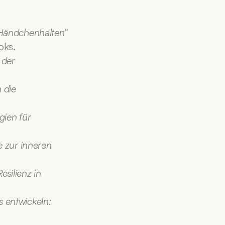
Händchenhalten“ 
oks.
der 
die 
ien für 
 zur inneren 
ilienz in 
 entwickeln: 