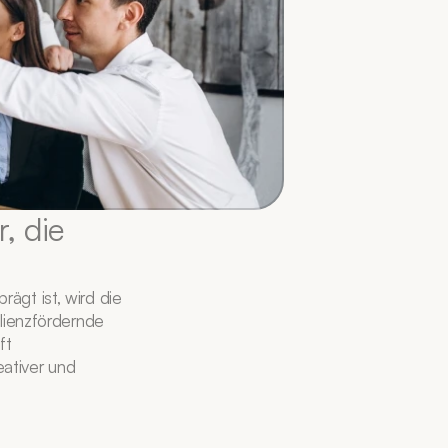
, die 
gt ist, wird die 
lienzfördernde 
t 
tiver und 