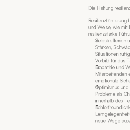
Die Haltung resilie
Resilienzförderung 
und Weise, wie mit
resilienzstarke Füh
Selbstreflexion u
Stärken, Schwäc
Situationen ruhig
Vorbild für das 
Empathie und Wer
Mitarbeitenden e
emotionale Sicher
Optimismus und L
Probleme als Cha
innerhalb des T
Fehlerfreundlichk
Lerngelegenheite
neue Wege ausz