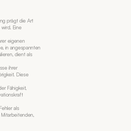
g prägt die Art 
ird. Eine 
hrer eigenen 
e, in angespannten 
eren, dient als 
se ihrer 
igkeit. Diese 
r Fähigkeit, 
tionskraft 
ehler als 
Mitarbeitenden, 