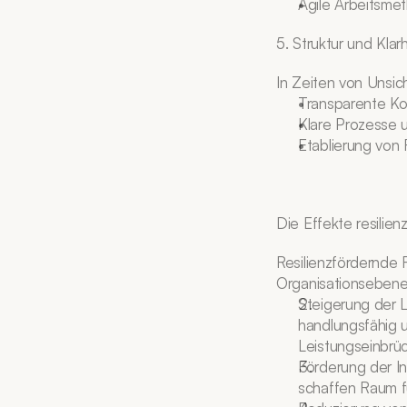
Agile Arbeitsmet
5. Struktur und Klar
In Zeiten von Unsich
Transparente Kom
Klare Prozesse un
Etablierung von
Die Effekte resilie
Resilienzfördernde 
Organisationsebene
Steigerung der L
handlungsfähig u
Leistungseinbrü
Förderung der In
schaffen Raum f