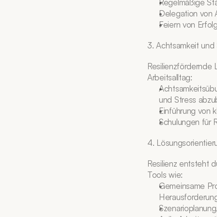
Regelmäßige Stä
Delegation von 
Feiern von Erfol
3. Achtsamkeit und
Resilienzfördernde 
Arbeitsalltag:
Achtsamkeitsübu
und Stress abzu
Einführung von k
Schulungen für 
4. Lösungsorientieru
Resilienz entsteht 
Tools wie:
Gemeinsame Prob
Herausforderung
Szenarioplanung,