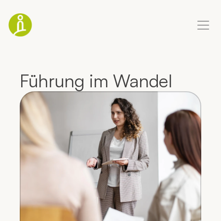
Coaching Ausbildung
Führung im Wandel
Business-Coaching
Life-Coaching
Blog
Über mich
Termin buchen